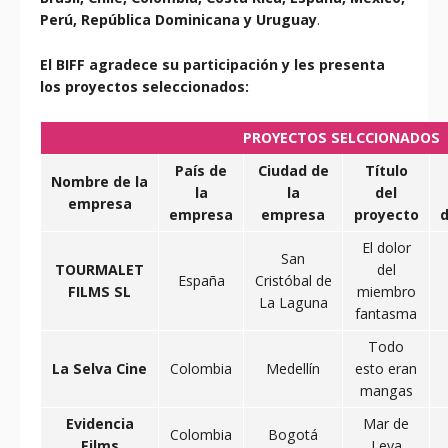
Perú, República Dominicana y Uruguay
.
El BIFF agradece su participación y les presenta
los proyectos seleccionados:
PROYECTOS SELCCIONADOS
País de
Ciudad de
Título
Nombre de la
la
la
del
empresa
empresa
empresa
proyecto
d
El dolor
San
TOURMALET
del
España
Cristóbal de
FILMS SL
miembro
La Laguna
fantasma
Todo
La Selva Cine
Colombia
Medellín
esto eran
mangas
Evidencia
Mar de
Colombia
Bogotá
Films
Leva