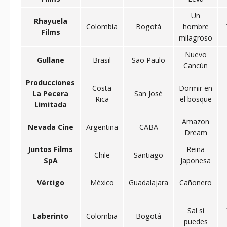
Un
Rhayuela
Colombia
Bogotá
hombre
Films
milagroso
Nuevo
Gullane
Brasil
São Paulo
Cancún
Producciones
Costa
Dormir en
La Pecera
San José
Rica
el bosque
Limitada
Amazon
Nevada Cine
Argentina
CABA
Dream
Juntos Films
Reina
Chile
Santiago
SpA
Japonesa
Vértigo
México
Guadalajara
Cañonero
Sal si
Laberinto
Colombia
Bogotá
puedes